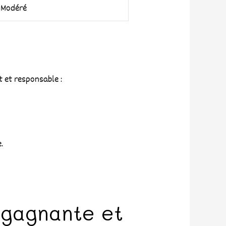
Modéré
t et responsable :
.
 gagnante et