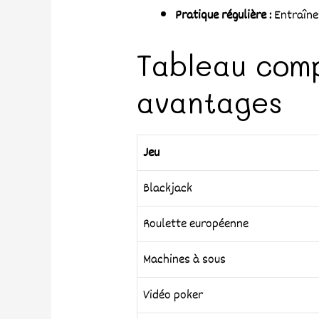
Pratique régulière :
Entraînez
Tableau comp
avantages
Jeu
Blackjack
Roulette européenne
Machines à sous
Vidéo poker