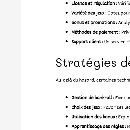
Licence et régulation :
Vérifi
Variété des jeux :
Optez pour 
Bonus et promotions :
Analys
Méthodes de paiement :
Priv
Support client :
Un service r
Stratégies d
Au-delà du hasard, certaines techn
Gestion de bankroll :
Fixez u
Choix des jeux :
Favorisez les
Utilisation des bonus :
Exploi
Apprentissage des règles :
M