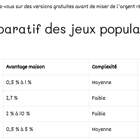
-vous sur des versions gratuites avant de miser de l’argent ré
aratif des jeux popula
Avantage maison
Complexité
0,5 % à 1 %
Moyenne
2,7 %
Faible
2 % à 10 %
Faible
0,5 % à 5 %
Moyenne