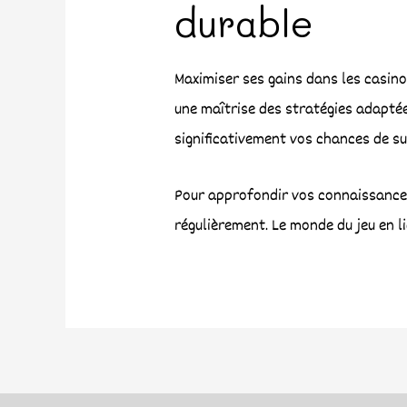
durable
Maximiser ses gains dans les casino
une maîtrise des stratégies adapté
significativement vos chances de su
Pour approfondir vos connaissances 
régulièrement. Le monde du jeu en l