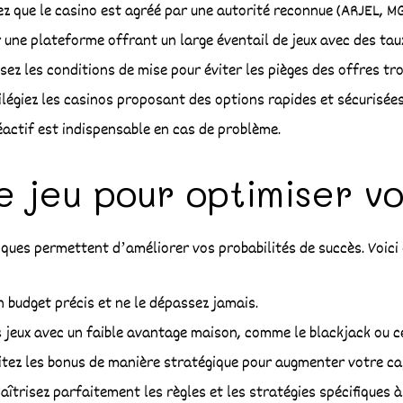
ez que le casino est agréé par une autorité reconnue (ARJEL, M
une plateforme offrant un large éventail de jeux avec des taux
ez les conditions de mise pour éviter les pièges des offres tr
ilégiez les casinos proposant des options rapides et sécurisées
éactif est indispensable en cas de problème.
e jeu pour optimiser v
iques permettent d’améliorer vos probabilités de succès. Voici
n budget précis et ne le dépassez jamais.
 jeux avec un faible avantage maison, comme le blackjack ou c
tez les bonus de manière stratégique pour augmenter votre cap
aîtrisez parfaitement les règles et les stratégies spécifiques à