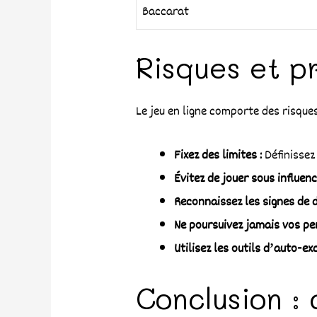
Baccarat
Risques et p
Le jeu en ligne comporte des risques
Fixez des limites :
Définissez
Évitez de jouer sous influenc
Reconnaissez les signes de 
Ne poursuivez jamais vos per
Utilisez les outils d’auto-exc
Conclusion :