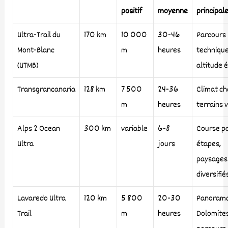
positif
moyenne
principal
Ultra-Trail du
170 km
10 000
30-46
Parcours
Mont-Blanc
m
heures
technique
(UTMB)
altitude 
Transgrancanaria
128 km
7 500
24-36
Climat ch
m
heures
terrains 
Alps 2 Ocean
300 km
variable
6-8
Course p
Ultra
jours
étapes,
paysages
diversifié
Lavaredo Ultra
120 km
5 800
20-30
Panoram
Trail
m
heures
Dolomites