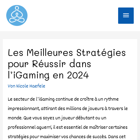
Les Meilleures Stratégies
pour Réussir dans
l’iGaming en 2024
Von
Nicole Haefele
Le secteur de l’iGaming continue de croître à un rythme
impressionnant, attirant des millions de joueurs à travers le
monde. Que vous soyez un joueur débutant ou un
professionnel aguerri, il est essentiel de maîtriser certaines
stratégies pour maximiser vos chances de succès. Dans cet