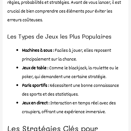
règles, probabilités et stratégies. Avant de vous lancer, il est
crucial de bien comprendre ces éléments pour éviter les
erreurs coûteuses.
Les Types de Jeux les Plus Populaires
Machines à sous :
Faciles à jouer, elles reposent
principalement sur la chance.
Jeux de table :
Comme le blackjack, la roulette ou le
poker, qui demandent une certaine stratégie.
Paris sportifs :
Nécessitent une bonne connaissance
des sports et des statistiques.
Jeux en direct :
Interaction en temps réel avec des
croupiers, offrant une expérience immersive.
Les Stratégies Clés pour