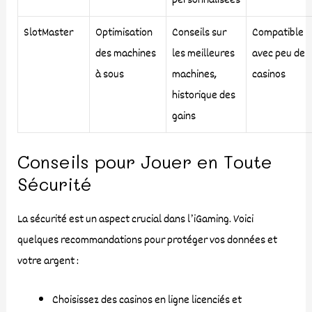
SlotMaster
Optimisation
Conseils sur
Compatible
des machines
les meilleures
avec peu de
à sous
machines,
casinos
historique des
gains
Conseils pour Jouer en Toute
Sécurité
La sécurité est un aspect crucial dans l’iGaming. Voici
quelques recommandations pour protéger vos données et
votre argent :
Choisissez des casinos en ligne licenciés et