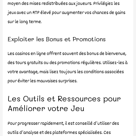
moyen des mises redistribuées aux joueurs. Privilégiez les
jeux avec un RTP élevé pour augmenter vos chances de gains
sur le long terme.
Exploiter les Bonus et Promotions
Les casinos en ligne offrent souvent des bonus de bienvenue,
des tours gratuits ou des promotions régulières. Utilisez-les à
votre avantage, mais lisez toujours les conditions associées
pour éviter les mauvaises surprises.
Les Outils et Ressources pour
Améliorer votre Jeu
Pour progresser rapidement, il est conseillé d’utiliser des
outils d’analyse et des plateformes spécialisées. Ces