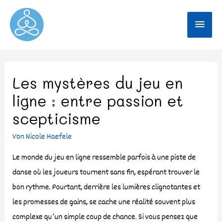
Les mystères du jeu en
ligne : entre passion et
scepticisme
Von
Nicole Haefele
Le monde du jeu en ligne ressemble parfois à une piste de
danse où les joueurs tournent sans fin, espérant trouver le
bon rythme. Pourtant, derrière les lumières clignotantes et
les promesses de gains, se cache une réalité souvent plus
complexe qu’un simple coup de chance. Si vous pensez que