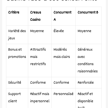
Critère
Cresus
Concurrent
Concurrent B
Casino
A
Variété des
Moyenne
Élevée
Moyenne
jeux
Bonus et
Attractifs
Modérés
Généreux
promotions
mais
mais clairs
avec
restrictifs
conditions
raisonnables
Sécurité
Conforme
Conforme
Renforcée
Support
Réactif mais
Personnalisé
Réactif et
client
impersonnel
disponible