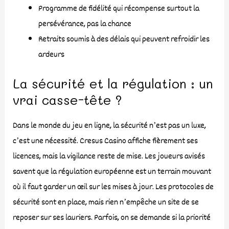
Programme de fidélité qui récompense surtout la
persévérance, pas la chance
Retraits soumis à des délais qui peuvent refroidir les
ardeurs
La sécurité et la régulation : un
vrai casse-tête ?
Dans le monde du jeu en ligne, la sécurité n’est pas un luxe,
c’est une nécessité. Cresus Casino affiche fièrement ses
licences, mais la vigilance reste de mise. Les joueurs avisés
savent que la régulation européenne est un terrain mouvant
où il faut garder un œil sur les mises à jour. Les protocoles de
sécurité sont en place, mais rien n’empêche un site de se
reposer sur ses lauriers. Parfois, on se demande si la priorité