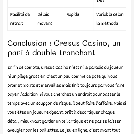
24/7
Facilité de
Délais
Rapide
Variable selon
retrait
moyens
la méthode
Conclusion : Cresus Casino, un
pari à double tranchant
En fin de compte, Cresus Casino n’est ni le paradis du joueur
ni un piège grossier. C’est un peu comme ce pote qui vous
promet monts et merveilles mais finit toujours par vous faire
payer l’addition. Si vous cherchez un endroit pour passer le
temps avec un soupçon de risque, il peut faire l’affaire. Mais si
vous êtes un joueur exigeant, prêt à décortiquer chaque
détail, mieux vaut garder un œil critique et ne pas se laisser
aveugler par les paillettes. Le jeu en ligne, c’est avant tout