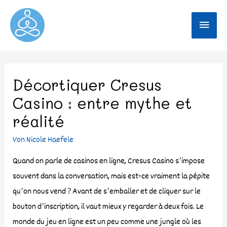
Décortiquer Cresus
Casino : entre mythe et
réalité
Von
Nicole Haefele
Quand on parle de casinos en ligne, Cresus Casino s’impose
souvent dans la conversation, mais est-ce vraiment la pépite
qu’on nous vend ? Avant de s’emballer et de cliquer sur le
bouton d’inscription, il vaut mieux y regarder à deux fois. Le
monde du jeu en ligne est un peu comme une jungle où les