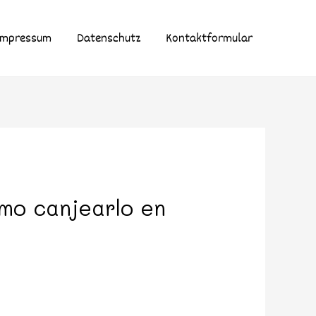
Impressum
Datenschutz
Kontaktformular
ómo canjearlo en