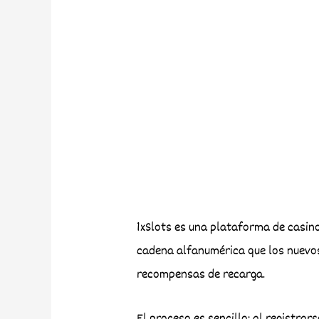
1xSlots es una plataforma de casino
cadena alfanumérica que los nuevos 
recompensas de recarga.
El proceso es sencillo: al registra