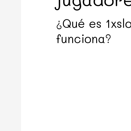
¿Qué es 1xsl
funciona?