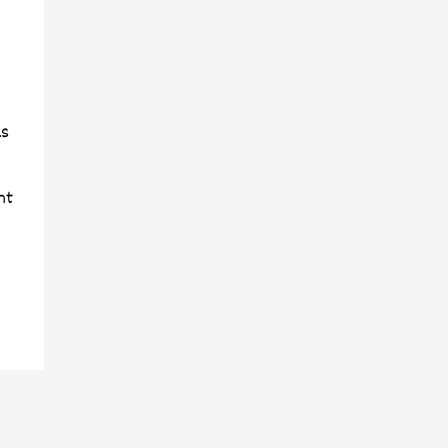
as
ht