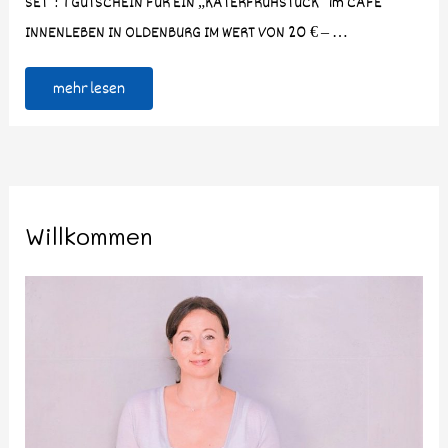
SET“: 1 GUTSCHEIN FÜR EIN „KATERFRÜHSTÜCK“ im CAFÉ
INNENLEBEN IN OLDENBURG IM WERT VON 20 € – …
mehr lesen
Willkommen